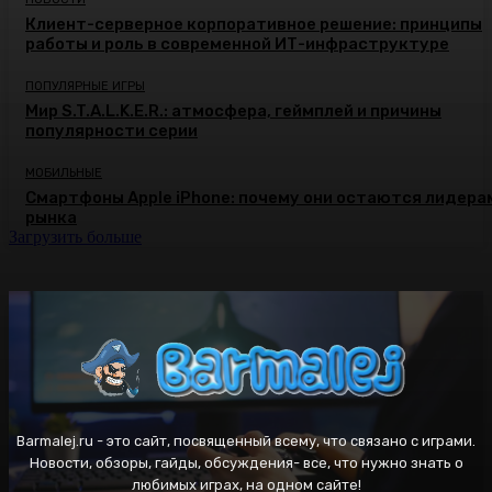
Клиент-серверное корпоративное решение: принципы
работы и роль в современной ИТ-инфраструктуре
ПОПУЛЯРНЫЕ ИГРЫ
Мир S.T.A.L.K.E.R.: атмосфера, геймплей и причины
популярности серии
МОБИЛЬНЫЕ
Смартфоны Apple iPhone: почему они остаются лидера
рынка
Загрузить больше
Barmalej.ru - это сайт, посвященный всему, что связано с играми.
Новости, обзоры, гайды, обсуждения- все, что нужно знать о
любимых играх, на одном сайте!