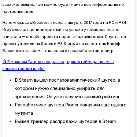
всех желающих. Там можно будет найти всю информацию по
настройке игры.
Напомним, LawBreakers вышла в августе 2017 года на PC и PS4.
Игру высоко оценили критики, но успеха у геймеров она не
снискала — онлайн проекта падал с каждым днем. Спустя год
проект удалили из Steam и PS Store, а ее создатель Клифф
Блезински на время отказался от разработки видеоигр.
🗿 В Нижнем Тагиле спецназ задержал геймера прямо в
компьютерном клубе
В Steam вышел постапокалиптический шутер, в
котором нужно специально умирать для
прохождения. Он уже получил высокий рейтинг
Разработчики шутера Pioner показали ещё одного
мутанта
Вышел трейлер распродажи шутеров в Steam