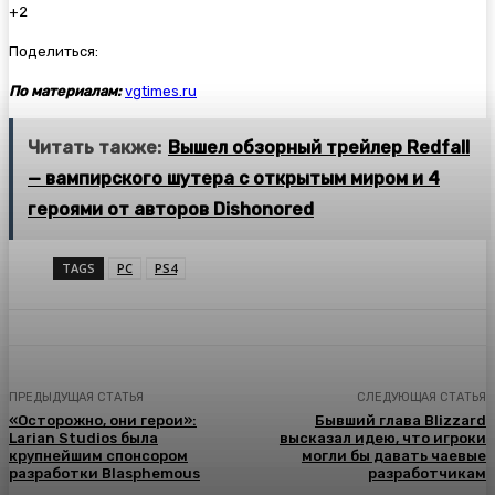
+2
Поделиться:
По материалам:
vgtimes.ru
Читать также:
Вышел обзорный трейлер Redfall
— вампирского шутера с открытым миром и 4
героями от авторов Dishonored
TAGS
PC
PS4
ПРЕДЫДУЩАЯ СТАТЬЯ
СЛЕДУЮЩАЯ СТАТЬЯ
«Осторожно, они герои»:
Бывший глава Blizzard
Larian Studios была
высказал идею, что игроки
крупнейшим спонсором
могли бы давать чаевые
разработки Blasphemous
разработчикам